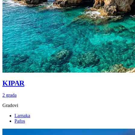
KIPAR
2 grada
Gradovi
Larnaka
Pafos