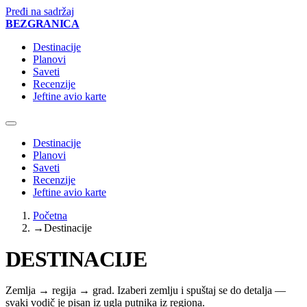
Pređi na sadržaj
BEZ
GRANICA
Destinacije
Planovi
Saveti
Recenzije
Jeftine avio karte
Destinacije
Planovi
Saveti
Recenzije
Jeftine avio karte
Početna
→
Destinacije
DESTINACIJE
Zemlja → regija → grad. Izaberi zemlju i spuštaj se do detalja —
svaki vodič je pisan iz ugla putnika iz regiona.