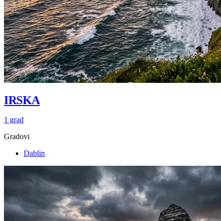
IRSKA
1 grad
Gradovi
Dablin