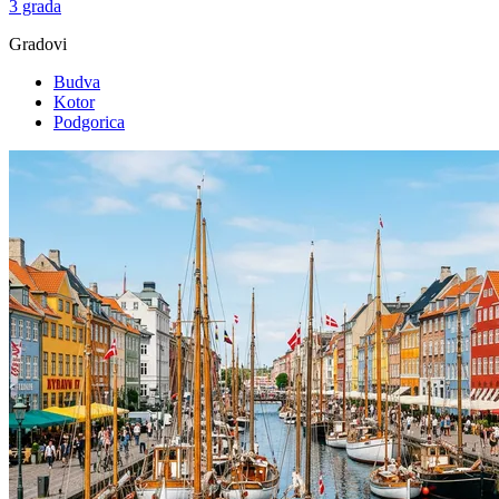
3 grada
Gradovi
Budva
Kotor
Podgorica