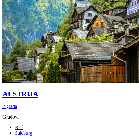
AUSTRIJA
2 grada
Gradovi
Beč
Salcburg