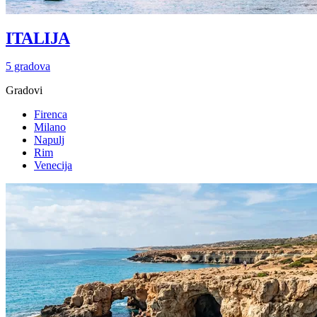
ITALIJA
5 gradova
Gradovi
Firenca
Milano
Napulj
Rim
Venecija