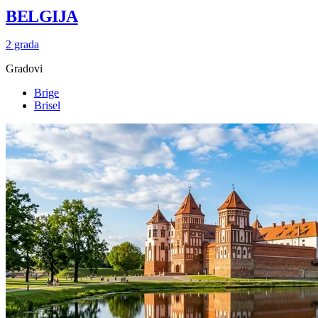
BELGIJA
2 grada
Gradovi
Brige
Brisel