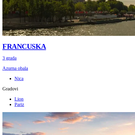
FRANCUSKA
3 grada
Azurna obala
Nica
Gradovi
Lion
Pariz