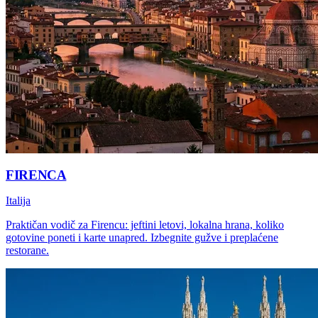
FIRENCA
Italija
Praktičan vodič za Firencu: jeftini letovi, lokalna hrana, koliko
gotovine poneti i karte unapred. Izbegnite gužve i preplaćene
restorane.