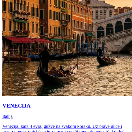
VENECIJA
Italija
Venecija: kafa 4 evra, gužve na svakom koraku. Uz prave ulice i
pravo vreme, obići ćete je za manje od 50 evra dnevno. Kako doći: