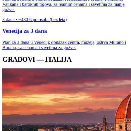
Vatikana i baroknih trgova, sa realnim cenama i savetima za manje
gužve.
3 dana · ~480 € po osobi (bez leta)
Venecija za 3 dana
Plan za 3 dana u Veneciji: obilazak centra, muzeja, ostrva Murano i
Burano, sa cenama i savetima za gužve.
GRADOVI — ITALIJA