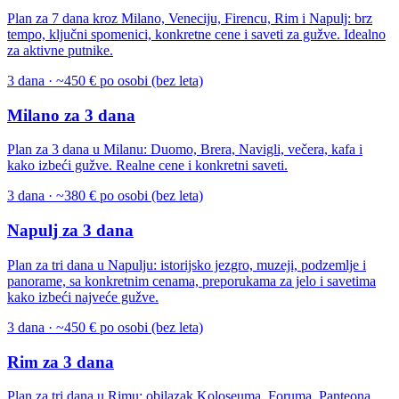
Plan za 7 dana kroz Milano, Veneciju, Firencu, Rim i Napulj: brz
tempo, ključni spomenici, konkretne cene i saveti za gužve. Idealno
za aktivne putnike.
3 dana · ~450 € po osobi (bez leta)
Milano za 3 dana
Plan za 3 dana u Milanu: Duomo, Brera, Navigli, večera, kafa i
kako izbeći gužve. Realne cene i konkretni saveti.
3 dana · ~380 € po osobi (bez leta)
Napulj za 3 dana
Plan za tri dana u Napulju: istorijsko jezgro, muzeji, podzemlje i
panorame, sa konkretnim cenama, preporukama za jelo i savetima
kako izbeći najveće gužve.
3 dana · ~450 € po osobi (bez leta)
Rim za 3 dana
Plan za tri dana u Rimu: obilazak Koloseuma, Foruma, Panteona,