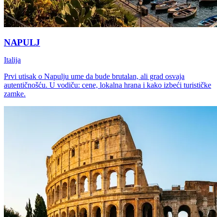
NAPULJ
Italija
Prvi utisak o Napulju ume da bude brutalan, ali grad osvaja
autentičnošću. U vodiču: cene, lokalna hrana i kako izbeći turističke
zamke.