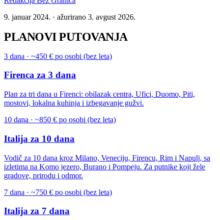
Redakcija Bez Granica
9. januar 2024.
· ažurirano
3. avgust 2026.
PLANOVI PUTOVANJA
3 dana · ~450 € po osobi (bez leta)
Firenca za 3 dana
Plan za tri dana u Firenci: obilazak centra, Ufici, Duomo, Piti,
mostovi, lokalna kuhinja i izbegavanje gužvi.
10 dana · ~850 € po osobi (bez leta)
Italija za 10 dana
Vodič za 10 dana kroz Milano, Veneciju, Firencu, Rim i Napulj, sa
izletima na Komo jezero, Burano i Pompeju. Za putnike koji žele
gradove, prirodu i odmor.
7 dana · ~750 € po osobi (bez leta)
Italija za 7 dana