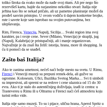
toliko široka da svako može da nađe svoj ritam. Ali pre nego što
rezervišeš kartu, hajde da razjasnimo nekoliko stvari: Italija nije
jeftina kao što se nekad pričalo, ali uz pametno planiranje možeš da
prođeš sasvim pristojno. U ovom vodiču ti dajem konkretne brojke,
rute i savete koje sam isprobao na svojim putovanjima, bez
ulepšavanja.
Rim, Firenca,
Venecija
, Napulj, Sicilija… Svaki region ima svoj
karakter, pa i svoje cene. Sever (Milano, Venecija) je skuplji, jug
(Napulj, Kalabrija) je pristupačniji, ali i manje organizovan.
Najvažnije je da znaš šta želiš: istorija, hrana, more ili shopping. Ja
ću ti pomoći da se snađeš.
Zašto baš Italija?
Ako te zanima umetnost, nećeš naći bolje mesto na svetu. U Rimu,
Firenci
i Veneciji muzeji su prepuni remek-dela, ali gužve su
ogromne. Koloseum, Ufici, Bazilika Svetog Marka… Svi ti simboli
su impresivni, ali spremi se na redove i cene ulaznica od 15 do 30
evra. Ako ti je stalo do autentičnijeg doživljaja, izađi iz centra: u
Trastevereu u Rimu ili u Oltrarnu u Firenci naći ćeš atmosferu koju
turisti retko vide.
Italija nije samo muzeji. To su i pijace, ulična hrana, Aperol Spritz u