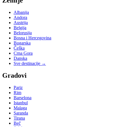
Zemlje
Albanija
Andora
Austrija
Belgija
Belorusija
Bosna i Hercegovina
Bugarska
Češka
Crna Gora
Danska
Sve destinacije →
Gradovi
Pariz
Rim
Barselona
Istanbul
Malaga
Saranda
Tirana
Beč