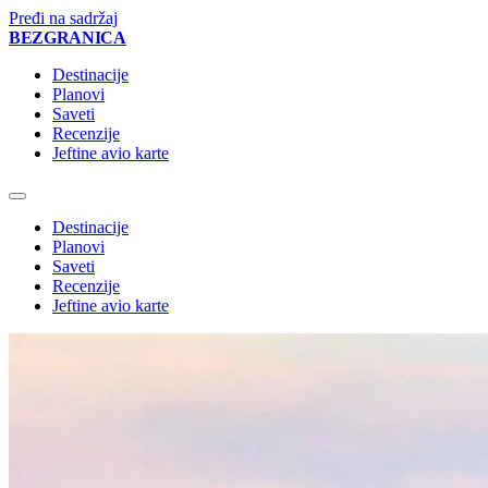
Pređi na sadržaj
BEZ
GRANICA
Destinacije
Planovi
Saveti
Recenzije
Jeftine avio karte
Destinacije
Planovi
Saveti
Recenzije
Jeftine avio karte