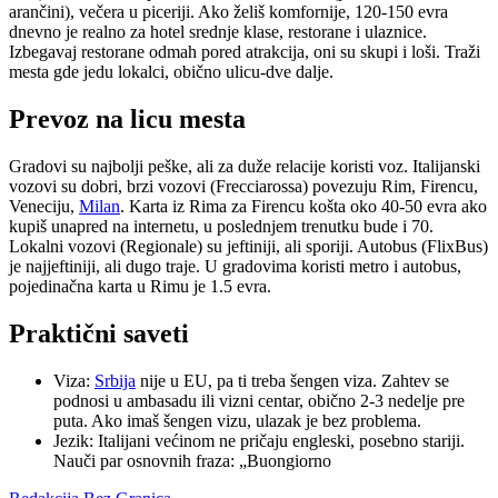
arančini), večera u piceriji. Ako želiš komfornije, 120-150 evra
dnevno je realno za hotel srednje klase, restorane i ulaznice.
Izbegavaj restorane odmah pored atrakcija, oni su skupi i loši. Traži
mesta gde jedu lokalci, obično ulicu-dve dalje.
Prevoz na licu mesta
Gradovi su najbolji peške, ali za duže relacije koristi voz. Italijanski
vozovi su dobri, brzi vozovi (Frecciarossa) povezuju Rim, Firencu,
Veneciju,
Milan
. Karta iz Rima za Firencu košta oko 40-50 evra ako
kupiš unapred na internetu, u poslednjem trenutku bude i 70.
Lokalni vozovi (Regionale) su jeftiniji, ali sporiji. Autobus (FlixBus)
je najjeftiniji, ali dugo traje. U gradovima koristi metro i autobus,
pojedinačna karta u Rimu je 1.5 evra.
Praktični saveti
Viza:
Srbija
nije u EU, pa ti treba šengen viza. Zahtev se
podnosi u ambasadu ili vizni centar, obično 2-3 nedelje pre
puta. Ako imaš šengen vizu, ulazak je bez problema.
Jezik: Italijani većinom ne pričaju engleski, posebno stariji.
Nauči par osnovnih fraza: „Buongiorno