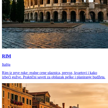
RIM
Italija
Rim iz prve ruke: realne cene ulaznica, prevoz, kvartovi i kako
izbeći gužve. Praktični saveti za obilazak peške i planiranje budžeta.