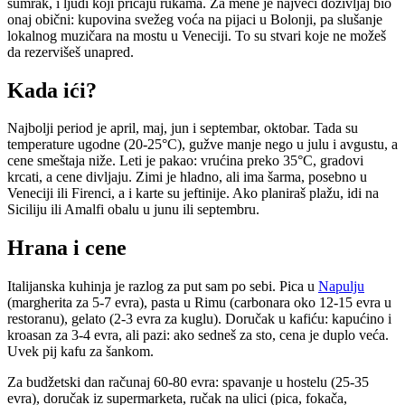
sumrak, i ljudi koji pričaju rukama. Za mene je najveći doživljaj bio
onaj obični: kupovina svežeg voća na pijaci u Bolonji, pa slušanje
lokalnog muzičara na mostu u Veneciji. To su stvari koje ne možeš
da rezervišeš unapred.
Kada ići?
Najbolji period je april, maj, jun i septembar, oktobar. Tada su
temperature ugodne (20-25°C), gužve manje nego u julu i avgustu, a
cene smeštaja niže. Leti je pakao: vrućina preko 35°C, gradovi
krcati, a cene divljaju. Zimi je hladno, ali ima šarma, posebno u
Veneciji ili Firenci, a i karte su jeftinije. Ako planiraš plažu, idi na
Siciliju ili Amalfi obalu u junu ili septembru.
Hrana i cene
Italijanska kuhinja je razlog za put sam po sebi. Pica u
Napulju
(margherita za 5-7 evra), pasta u Rimu (carbonara oko 12-15 evra u
restoranu), gelato (2-3 evra za kuglu). Doručak u kafiću: kapućino i
kroasan za 3-4 evra, ali pazi: ako sedneš za sto, cena je duplo veća.
Uvek pij kafu za šankom.
Za budžetski dan računaj 60-80 evra: spavanje u hostelu (25-35
evra), doručak iz supermarketa, ručak na ulici (pica, fokača,