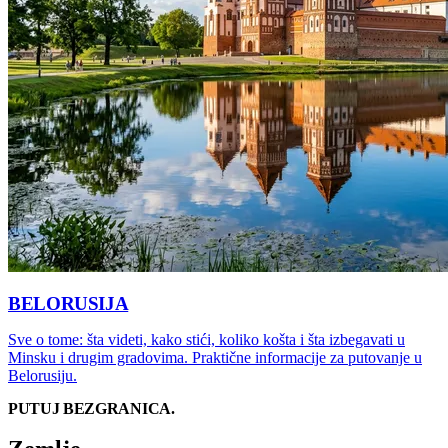
BELORUSIJA
Sve o tome: šta videti, kako stići, koliko košta i šta izbegavati u
Minsku i drugim gradovima. Praktične informacije za putovanje u
Belorusiju.
PUTUJ BEZ
GRANICA
.