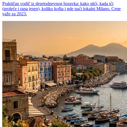
Praktičan vodič iz desetodnevnog boravka: kako stići, kada ići
(proleće i rana jesen), koliko košta i gde naći lokalni Milano. Cene
važe za 2023.